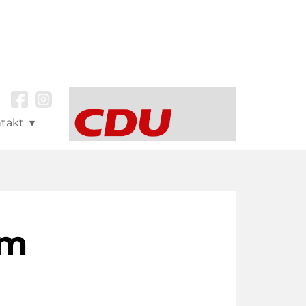
takt
im