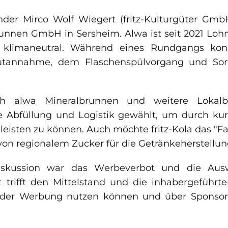
nder Mirco Wolf Wiegert (fritz-Kulturgüter Gmb
nnen GmbH in Sersheim. Alwa ist seit 2021 Lohnfü
klimaneutral. Während eines Rundgangs konn
utannahme, dem Flaschenspülvorgang und Sort
ch alwa Mineralbrunnen und weitere Lokalbr
ie Abfüllung und Logistik gewählt, um durch k
eisten zu können. Auch möchte fritz-Kola das "F
von regionalem Zucker für die Getränkeherstellun
iskussion war das Werbeverbot und die Ausw
trifft den Mittelstand und die inhabergeführ
n der Werbung nutzen können und über Sponsor