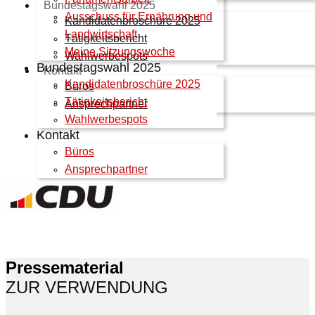
Bundestagswahl 2025
Ausschuss für Ernährung und
Kandidatenbroschüre 2025
Landwirtschaft
Tätigkeitsbericht
Meine Sitzungswoche
Wahlwerbespots
Bundestagswahl 2025
Kontakt
Kandidatenbroschüre 2025
Büros
Tätigkeitsbericht
Ansprechpartner
Wahlwerbespots
Kontakt
Büros
Ansprechpartner
Pressematerial
ZUR VERWENDUNG