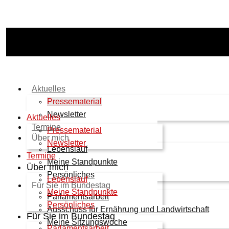
Aktuelles
Pressematerial
Newsletter
Aktuelles
Termine
Pressematerial
Über mich
Newsletter
Lebenslauf
Termine
Meine Standpunkte
Über mich
Persönliches
Lebenslauf
Für Sie im Bundestag
Meine Standpunkte
Parlamentsarbeit
Persönliches
Ausschuss für Ernährung und Landwirtschaft
Für Sie im Bundestag
Meine Sitzungswoche
Parlamentsarbeit