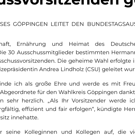
ES GÖPPINGEN LEITET DEN BUNDESTAGSAU
schaft, Ernährung und Heimat des Deutsc
: Die 30 Ausschussmitglieder bestimmten Herman
schussvorsitzenden. Die geheime Wahl erfolgte i
zepräsidentin Andrea Lindholz (CSU) geleitet wur
nde ich als große Ehre und werde es mit Fre
Abgeordnete für den Wahlkreis Göppingen dankt
 sehr herzlich. „Als Ihr Vorsitzender werde i
fältig, effizient und fair erfolgen“, kündigte He
itz innehatte.
r seine Kolleginnen und Kollegen auf, die v