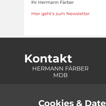
Ihr Hermann Färber
Hier geht's zum Newsletter
Kontakt
HERMANN FÄRBER
MDB
Bundestagsbüro
Wahlkrei
Platz der Republik 1
Heidenhei
11011 Berlin
73079 Sü
Cookies & Dat